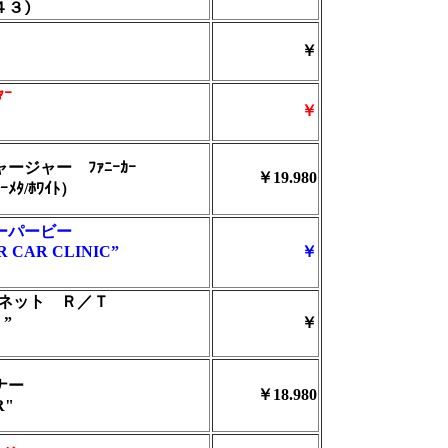
 ＃４３）
￥
）
ｬｰ
￥
ージャー ﾌｧﾆｰｶｰ
￥19.980
ﾒﾀ/ﾎﾜｲﾄ）
スーパービー
ER CAR CLINIC”
￥
ロネット Ｒ／Ｔ
”
￥
ナー
￥18.980
R"