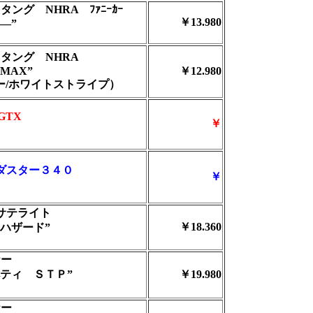
タング NHRA ﾌｧﾆｰｶｰ
￥13.980
ﾆ―”
スタング NHRA
 MAX”
￥12.980
ー/ホワイトストライプ）
GTX
￥
ダスター３４０
￥
サテライト
￥18.360
 ハザード”
ナー
ティ ＳＴＰ”
￥19.980
ナー