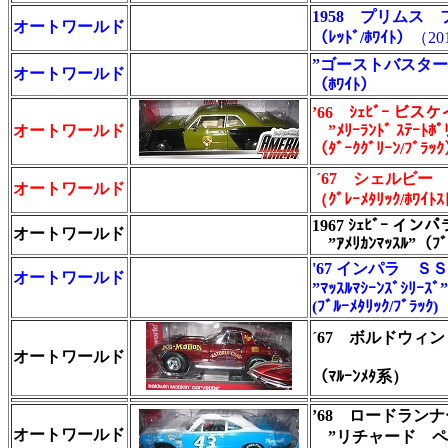
1958 プリムス
オートワールド
（ﾚｯﾄﾞ/ﾎﾜｲﾄ）
（2
”ゴーストバスターズ”E
オートワールド
（ﾎﾜｲﾄ）
’66 ｼｪﾋﾞｰ ビス
オートワールド
”ﾒﾘｰﾗﾝﾄﾞ ｽﾃｰﾄﾎﾟ
（ﾀﾞｰｸｸﾞﾘｰﾝ/ﾌﾞﾗｯ
´67 シェルビー
オートワールド
（ｸﾞﾚｰﾒﾀﾘｯｸ/ﾎﾜｲﾄ
1967 ｼｪﾋﾞｰ インパラ
オートワールド
”ｱﾒﾘｶﾝﾏｯｽﾙ”（ﾌﾞ
'67 インパラ Ｓ
オートワールド
”ﾏｯｽﾙﾏｼｰﾝｽﾞｼﾘｰｽﾞ”
(ﾌﾞﾙｰﾒﾀﾘｯｸ/ﾌﾞﾗｯｸ)
´67 ボルドウィ
オートワールド
（ﾏﾙｰﾝﾒﾀ系）
’68 ロードランナ
オートワールド
”リチャード ペ