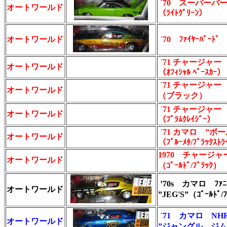
´70 スーパーバ
オートワールド
（ﾗｲﾄｸﾞﾘｰﾝ）
オートワールド
´70 ﾌｧｲﾔｰﾊﾞｰﾄﾞ 
´71 チャージャー R/
オートワールド
（ｵﾌｨｼｬﾙ ﾍﾟｰｽｶｰ）
´71 チャージャー R/
オートワールド
（ブラック）
´71 チャージャ
オートワールド
（ﾌﾟﾗﾑｸﾚｲｼﾞｰ）
´71 カマロ ”
オートワールド
（ﾌﾞﾙｰﾒﾀ/ﾌﾞﾗｯｸｽﾄ
1970 チャージャー
オートワールド
（ｺﾞｰﾙﾄﾞ/ﾌﾞﾗｯｸ）
’70s カマロ ﾌｧﾆ
オートワールド
”JEG'S”（ｺﾞｰﾙﾄﾞ/
´71 カマロ NHR
オートワールド
”ジャングル ジム”（