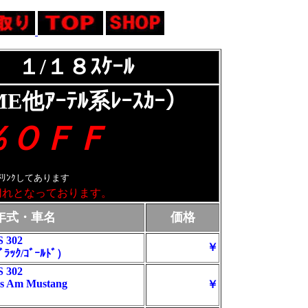
１/１８ｽｹｰﾙ
ｱｰﾃﾙ系ﾚｰｽｶｰ）
％ＯＦＦ
ﾘﾝｸしてあります
となっております。
年式・車名
価格
 302
￥
ﾞﾗｯｸ/ｺﾞｰﾙﾄﾞ）
 302
ns Am Mustang
￥