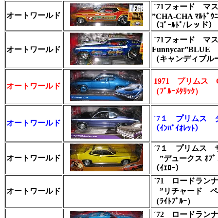
´71フォード マス
オートワールド
”CHA-CHA ﾏﾙﾄﾞｳ
（ｺﾞｰﾙﾄﾞ/レッド）
´71フォード マ
オートワールド
Funnycar”BLUE
（キャンディブル
1971 プリムス 
オートワールド
（ﾌﾞﾙｰﾒﾀﾘｯｸ）
´7１ プリムス 
オートワールド
（ｲﾝﾊﾞｲｵﾚｯﾄ）
´7１ プリムス 
オートワールド
”デュークス ｵﾌﾞ
（ｲｴﾛｰ）
´71 ロードラン
オートワールド
”リチャード ペ
（ﾗｲﾄﾌﾞﾙｰ）
´72 ロードラン