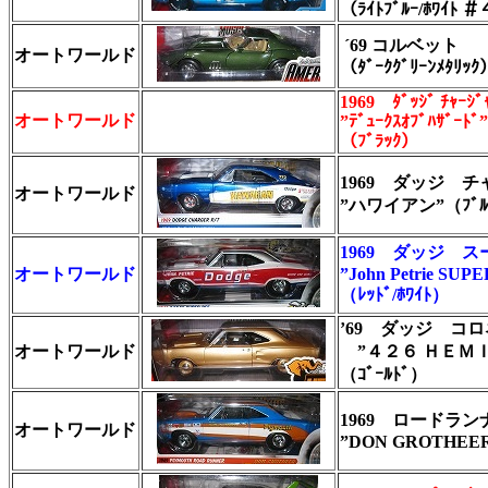
（ﾗｲﾄﾌﾞﾙｰ/ﾎﾜｲﾄ
´69 コルベット
オートワールド
（ﾀﾞｰｸｸﾞﾘｰﾝﾒﾀﾘｯｸ
1969 ﾀﾞｯｼﾞ ﾁｬｰｼﾞ
オートワールド
”ﾃﾞｭｰｸｽｵﾌﾞﾊｻﾞｰﾄﾞ”
（ﾌﾞﾗｯｸ）
1969 ダッジ チャ
オートワールド
”ハワイアン”（ﾌﾞﾙｰ
1969 ダッジ 
オートワールド
”John Petrie SUP
（ﾚｯﾄﾞ/ﾎﾜｲﾄ）
’69 ダッジ コ
オートワールド
”４２６ ＨＥＭＩ
（ｺﾞｰﾙﾄﾞ）
1969 ロードラン
オートワールド
”DON GROTHEE