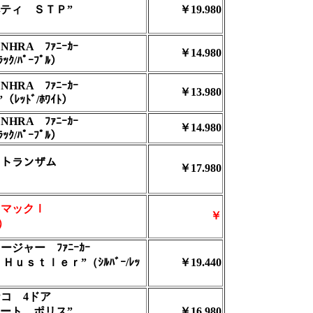
ティ ＳＴＰ”
￥19.980
HRA ﾌｧﾆｰｶｰ
￥14.980
ﾗｯｸ/ﾊﾟｰﾌﾟﾙ）
HRA ﾌｧﾆｰｶｰ
￥13.980
ﾗ”（ﾚｯﾄﾞ/ﾎﾜｲﾄ）
HRA ﾌｧﾆｰｶｰ
￥14.980
ﾗｯｸ/ﾊﾟｰﾌﾟﾙ）
ﾄﾞ トランザム
￥17.980
 マックⅠ
￥
ｸ）
ージャー ﾌｧﾆｰｶｰ
Ｈｕｓｔｌｅｒ”（ｼﾙﾊﾞｰ/ﾚｯ
￥19.440
ナコ 4ドア
ート ポリス”
￥16.980