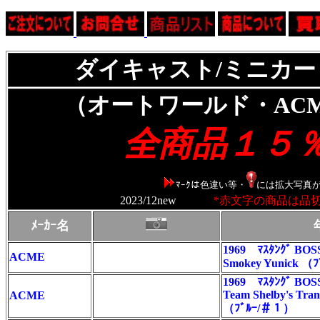
ダイキャスト/ミニカー 
（オートワールド・ACME他
全商品１５
ﾏｰｸは色違い等・
には拡大写真が
2023/12new
*赤文字の商品は品切れ
ﾒｰｶｰ名
1969 ﾏｽﾀﾝｸﾞ BOSS
ACME
Smokey Yunick （ﾌ
1969 ﾏｽﾀﾝｸﾞ BOSS
Team Shelby's Tra
ACME
（ﾌﾞﾙｰ/＃１）