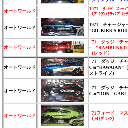
1971 ﾀﾞｯｼﾞ ス
オートワールド
（ﾌﾞﾗｳﾝﾒﾀﾘｯｸﾌﾞﾗｯ
1971 チャージ
オートワールド
”GIL KIRK'S ROD
´71 ダッジ チャ
オートワールド
ｰ ”RAMBUNKTI
（レッド）
´71 ダッジ チャ
オートワールド
Car”HAWAIA
ストライプ）
´71 ダッジ チャ
オートワールド
Car”DON GAR
´71フォード マ
オートワールド
（ﾗｲﾄｸﾞﾘｰﾝ）