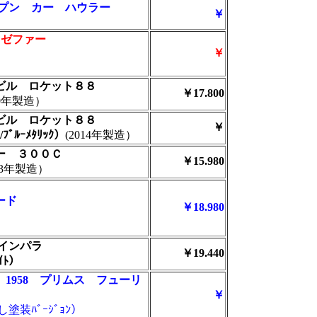
ープン カー ハウラー
￥
 ゼファー
￥
モビル ロケット８８
￥17.800
10年製造）
モビル ロケット８８
￥
/ﾌﾞﾙｰﾒﾀﾘｯｸ）
(2014年製造）
ラー ３００Ｃ
￥15.980
013年製造）
ード
￥18.980
 インパラ
￥19.440
ﾜｲﾄ）
 1958 プリムス フューリ
￥
塗装ﾊﾞｰｼﾞｮﾝ）