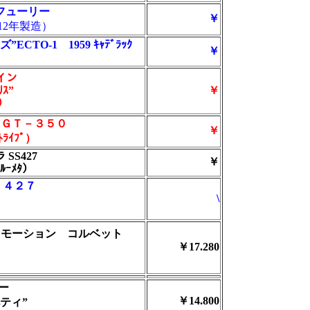
 フューリー
￥
012年製造）
CTO-1 1959 ｷｬﾃﾞﾗｯｸ
￥
ケイン
ﾘｽ”
￥
ｸ）
 ＧＴ－３５０
￥
ｽﾄﾗｲﾌﾟ）
 SS427
￥
ﾙｰﾒﾀ）
Ｓ ４２７
\
ン モーション コルベット
￥17.280
ー
￥14.800
ティ”