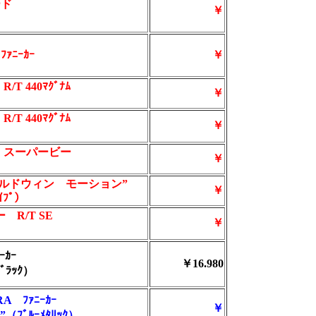
ード
￥
ﾌｧﾆｰｶｰ
￥
T 440ﾏｸﾞﾅﾑ
￥
T 440ﾏｸﾞﾅﾑ
￥
ー スーパービー
￥
ボールドウィン モーション”
￥
ﾗｲﾌﾟ）
 R/T SE
￥
ｰｶｰ
￥16.980
ﾌﾞﾗｯｸ）
A ﾌｧﾆｰｶｰ
￥
ﾌﾞﾙｰﾒﾀﾘｯｸ）